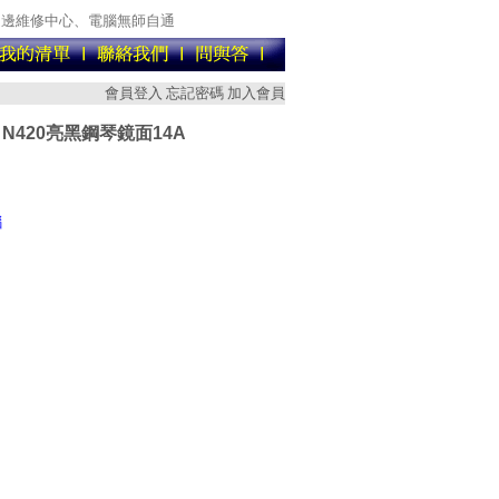
週邊維修中心、電腦無師自通
會員登入
忘記密碼
加入會員
 N420亮黑鋼琴鏡面14A
腦