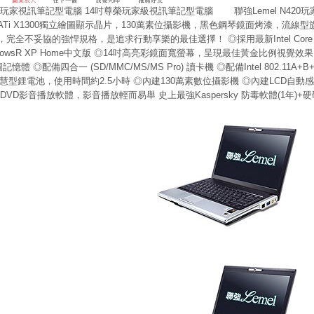
尊榮玩家視訊筆記型電腦 14吋尊榮玩家級視訊筆記型電腦 聯強Lemel N42
ATi X1300獨立繪圖顯示晶片，130萬素位攝影機，黑色鋼琴鏡面烤漆，流線
完全不妥協的強悍規格，是追求行動享樂的最佳選擇！ ◎採用最新Intel Core 2 D
dowsR XP Home中文版 ◎14吋高亮彩鏡面寬螢幕，呈現最佳黃金比例視覺效果 
圖記憶體 ◎配備四合一 (SD/MMC/MS/MS Pro) 讀卡機 ◎配備Intel 802
l智慧型鋰電池，使用時間約2.5小時 ◎內建130萬素數位攝影機 ◎內建LCD自動
DVD影音播放軟體，影音播放輕而易舉 史上最強Kaspersky 防毒軟體(1年