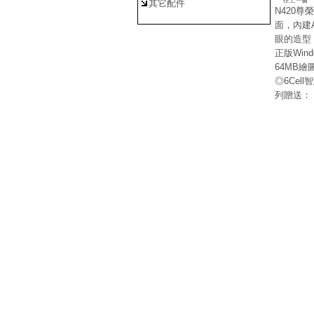
其它配件
N420
面，內建
眼的造型，
正版Win
64MB繪
◎6Cel
列贈送： 