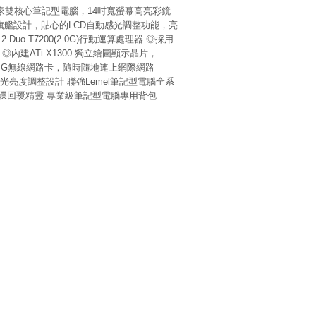
0玩家雙核心筆記型電腦，14吋寬螢幕高亮彩鏡
型旗艦設計，貼心的LCD自動感光調整功能，亮
uo T7200(2.0G)行動運算處理器 ◎採用
◎內建ATi X1300 獨立繪圖顯示晶片，
.11A+B+G無線網路卡，隨時隨地連上網際網路
感光亮度調整設計 聯強Lemel筆記型電腦全系
)+硬碟回覆精靈 專業級筆記型電腦專用背包