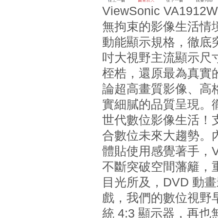
ViewSonic VA1912
無拘束的影像生活情境，
動能顯示規格，徹底
吋大視野主流顯示尺寸
桎梏，還原最為真實的
論超高畫質影像、高格
實細膩的品質呈現。
世代數位影像生活！支援
合數位未來大趨勢。
體貼使用感覺著手，Vie
不斷突破空間藩籬，重現
目光所及，DVD 動
戲，我們的數位視野早
統 4:3 顯示器，