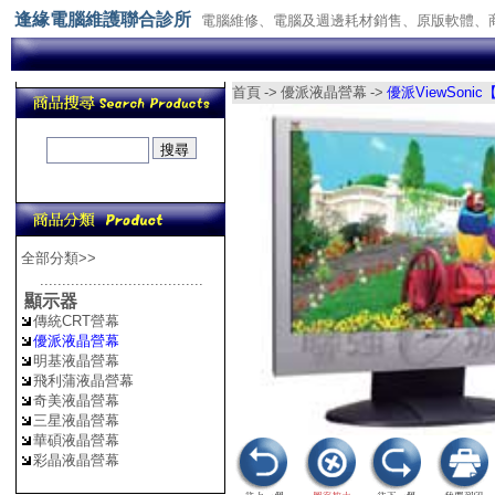
逢緣電腦維護聯合診所
電腦維修、電腦及週邊耗材銷售、原版軟體、
首頁
->
優派液晶營幕
->
優派ViewSonic
全部分類>>
.....................................
顯示器
傳統CRT營幕
優派液晶營幕
明基液晶營幕
飛利蒲液晶營幕
奇美液晶營幕
三星液晶營幕
華碩液晶營幕
彩晶液晶營幕